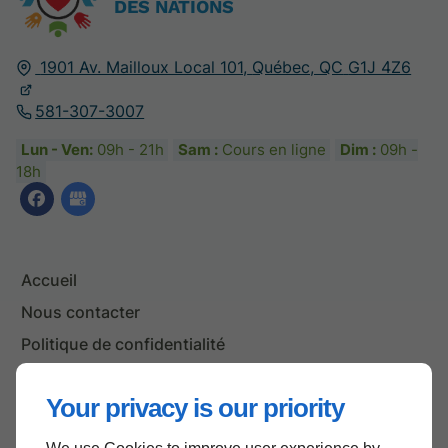
DES NATIONS
1901 Av. Mailloux Local 101,
Québec, QC
G1J 4Z6
581-307-3007
Lun - Ven:
09h - 21h
Sam :
Cours en ligne
Dim :
09h -
18h
Accueil
Nous contacter
Politique de confidentialité
Plan du site
Your privacy is our priority