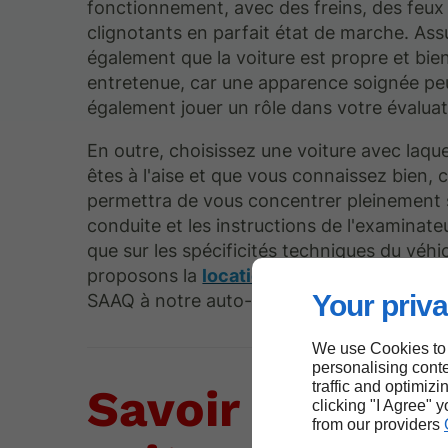
fonctionnement, avec des freins, des feux
clignotants en parfait état de marche. As
également que la voiture est propre et bie
entretenue, car une apparence soignée pe
également jouer un rôle dans votre évaluat
En outre, choisissez une voiture avec laque
êtes à l'aise et que vous connaissez bien, 
permettra de vous concentrer pleinement s
conduite et les instructions de l'examinateu
que sur les spécificités techniques du véhi
proposons la
location de voiture
pour l
Your priva
SAAQ à notre auto-école située au Québec
We use Cookies to
personalising conte
traffic and optimizi
Savoir trouver 
clicking "I Agree" 
from our providers