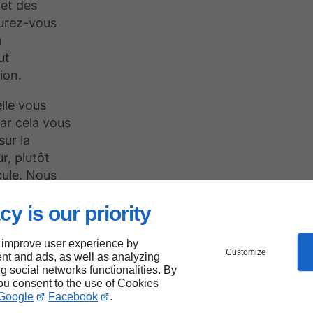
 et des
surez-vous
n
ut
ion.
lle vous
car cela vous
ur la
r, plutôt
cule. Nous
’examen
cy is our priority
.
 improve user experience by
Customize
nt and ads, as well as analyzing
ng social networks functionalities. By
la
you consent to the use of Cookies
Google
Facebook
.