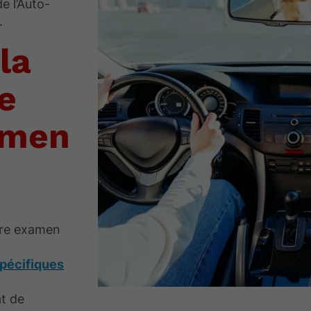
e l’Auto-
.
la
te
amen
otre examen
spécifiques
at de