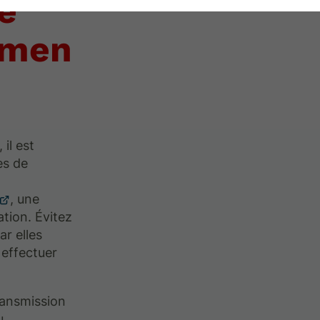
te
amen
il est
es de
, une
ation. Évitez
ar elles
 effectuer
ransmission
u