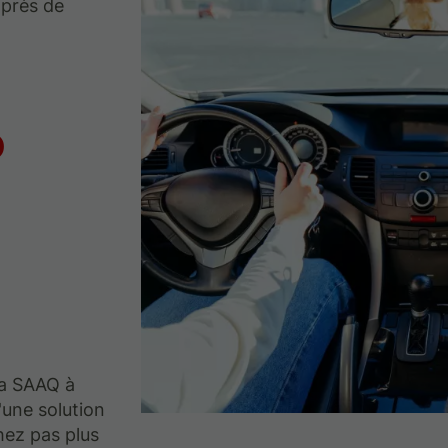
 près de
o
la SAAQ à
'une solution
hez pas plus