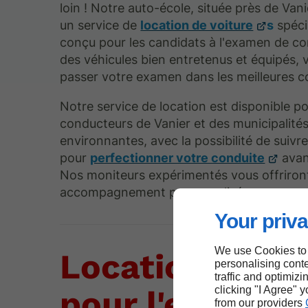
loin ! Notre auto-école, située près de Van
un service de
location de voiture
s
spéci
conçu pour les candidats à l'examen de co
des véhicules bien entretenus et équipés,
passer votre examen dans les meilleures c
Notre service de location est disponible po
conducteurs de Vanier et des municipalité
environnantes, avec la possibilité de suivr
pour
perfectionner votre conduite
avan
Nos moniteurs expérimentés vous offriron
accompagnement personnalisé.
Your priva
We use Cookies to
Location d'aut
personalising conte
traffic and optimizi
clicking "I Agree" 
pour l'examen
from our providers