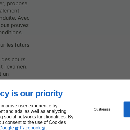
ier, propose
alement
nduite. Avec
 vous pouvez
onditions.
ur les futurs
s
e des cours
t l'examen.
t un
cy is our priority
 improve user experience by
o
Customize
nt and ads, as well as analyzing
ng social networks functionalities. By
you consent to the use of Cookies
Google
Facebook
.