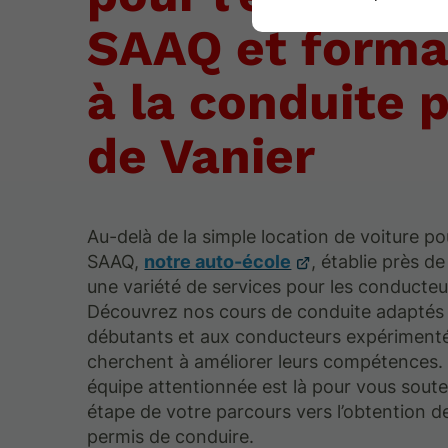
SAAQ et forma
à la conduite 
de Vanier
Au-delà de la simple location de voiture p
SAAQ,
notre auto-école
, établie près de
une variété de services pour les conducteu
Découvrez nos cours de conduite adaptés
débutants et aux conducteurs expérimenté
cherchent à améliorer leurs compétences.
équipe attentionnée est là pour vous sout
étape de votre parcours vers l’obtention d
permis de conduire.