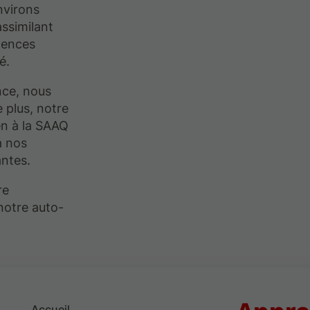
nvirons
assimilant
tences
é.
nce, nous
 plus, notre
en à la SAAQ
à nos
antes.
re
notre auto-
Accueil