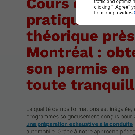
Cours de cond
traffic and optimizi
clicking "I Agree" 
from our providers
pratique et
théorique près
Montréal : obt
son permis en
toute tranquill
La qualité de nos formations est inégalée,
programmes soigneusement conçus pour 
une préparation exhaustive à la conduite
automobile. Grâce à notre approche péda