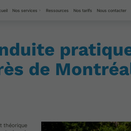
ueil
Nos services
Ressources
Nos tarifs
Nous contacter
nduite pratique
rès de Montréa
t théorique