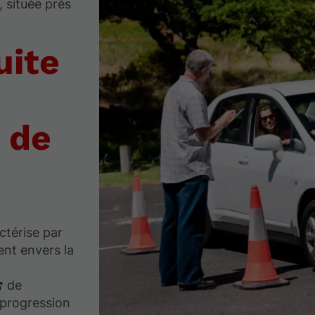
, située près
uite
 de
ctérise par
nt envers la
de
 progression