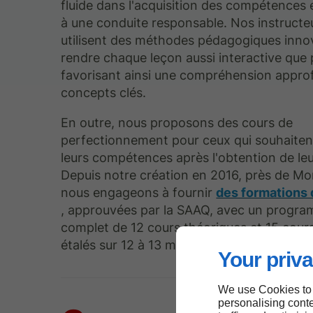
fluide dans l'acquisition des compétences 
à une conduite responsable. Nos instructeu
utilisent des méthodes pédagogiques inno
rendre chaque leçon aussi interactive que 
favorisant ainsi une compréhension appro
concepts clés.
En outre, nous proposons des cours de
perfectionnement pour ceux qui souhaiten
leurs compétences après l'obtention de leu
Depuis notre création en 2016, près de Mo
nous engageons à fournir
des formations 
, approuvées par la SAAQ, avec un progr
complet de 12 cours théoriques et 15 cours
étalés sur 12 à 13 mois.
Your priva
We use Cookies to
personalising conte