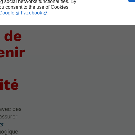
uite
ng social networks functionalities. By
you consent to the use of Cookies
Google
Facebook
.
 de
enir
ité
 avec des
assurer
gogique